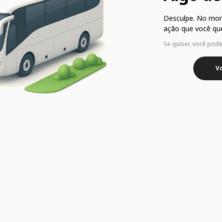
Desculpe. No mo
ação que você que
Se quiser, você pod
Vo