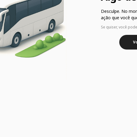
Desculpe. No mo
ação que você que
Se quiser, você pod
Vo