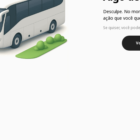
Desculpe. No mo
ação que você que
Se quiser, você pod
Vo