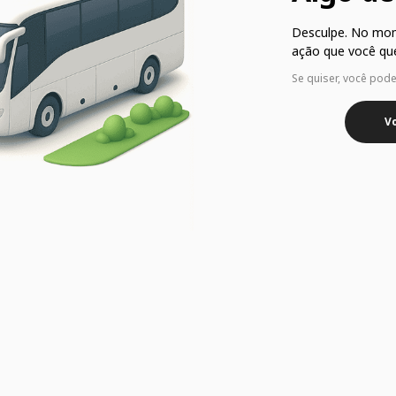
Desculpe. No mo
ação que você que
Se quiser, você pod
Vo