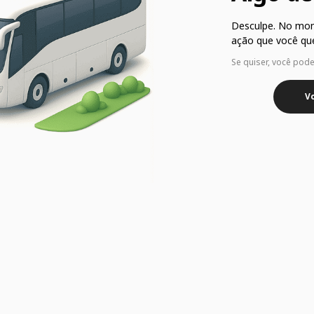
Desculpe. No mo
ação que você que
Se quiser, você pod
Vo