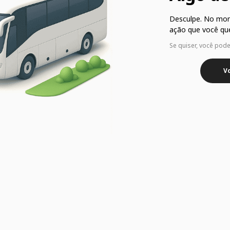
Desculpe. No mo
ação que você que
Se quiser, você pod
Vo