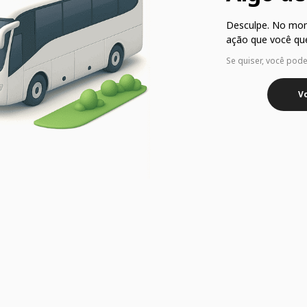
Desculpe. No mo
ação que você que
Se quiser, você pod
Vo