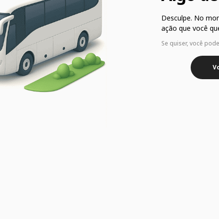
Desculpe. No mo
ação que você que
Se quiser, você pod
Vo