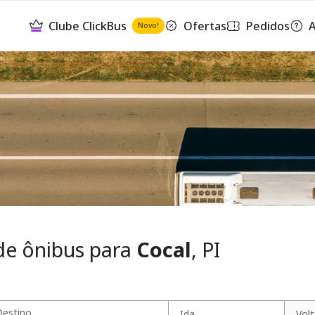
Clube ClickBus
Ofertas
Pedidos
A
Novo!
de ônibus para
Cocal
, PI
Destino
Ida
Vol