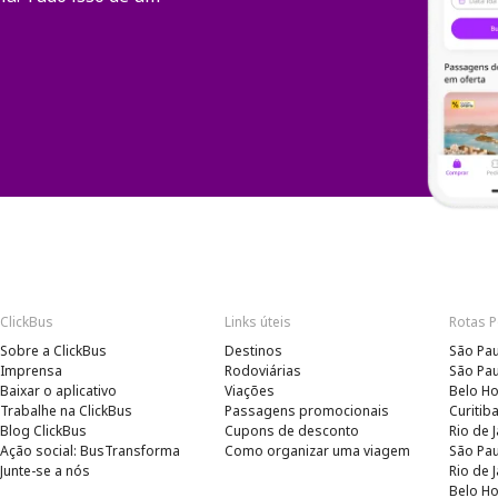
ClickBus
Links úteis
Rotas 
Sobre a ClickBus
Destinos
São Pau
Imprensa
Rodoviárias
São Pau
Baixar o aplicativo
Viações
Belo Ho
Trabalhe na ClickBus
Passagens promocionais
Curitib
Blog ClickBus
Cupons de desconto
Rio de 
Ação social: BusTransforma
Como organizar uma viagem
São Pau
Junte-se a nós
Rio de 
Belo Ho