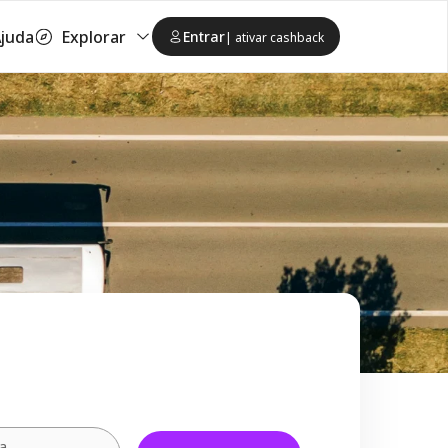
juda
Explorar
Entrar
| ativar cashback
ta