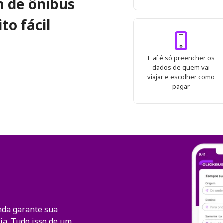
 de ônibus
to fácil
E aí é só preencher os
dados de quem vai
viajar e escolher como
pagar
nda garante sua
ia. Tudo isso de um