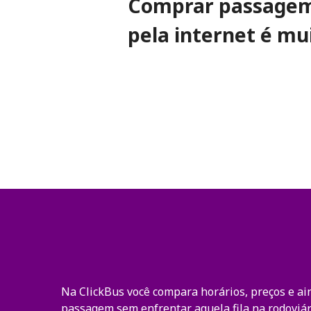
Comprar passagem
pela internet é mui
Na ClickBus você compara horários, preços e ai
passagem sem enfrentar aquela fila na rodoviár