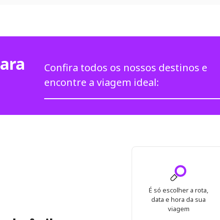
para
Confira todos os nossos destinos e
encontre a viagem ideal:
É só escolher a rota,
data e hora da sua
viagem