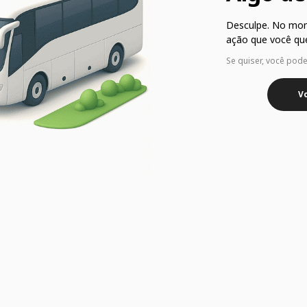
Desculpe. No mo
ação que você que
Se quiser, você pod
Vo