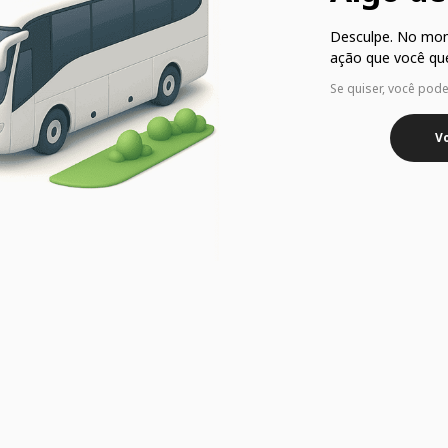
Desculpe. No mo
ação que você que
Se quiser, você pod
Vo