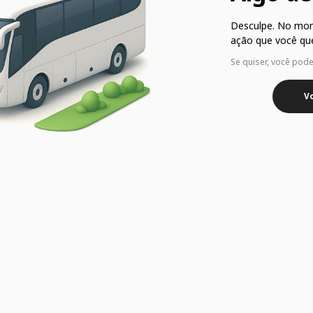
Desculpe. No mo
ação que você que
Se quiser, você pod
Vo