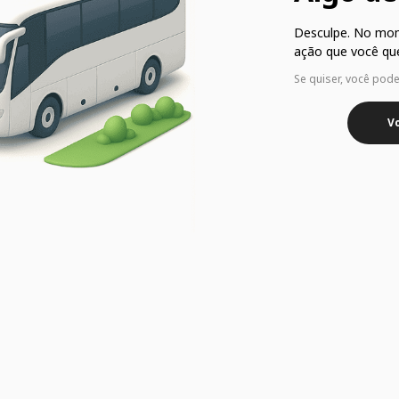
Desculpe. No mo
ação que você que
Se quiser, você pod
Vo