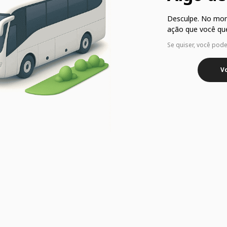
Desculpe. No mo
ação que você que
Se quiser, você pod
Vo