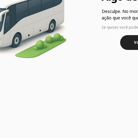
Desculpe. No mo
ação que você que
Se quiser, você pod
Vo