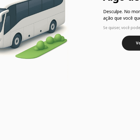
Desculpe. No mo
ação que você que
Se quiser, você pod
Vo