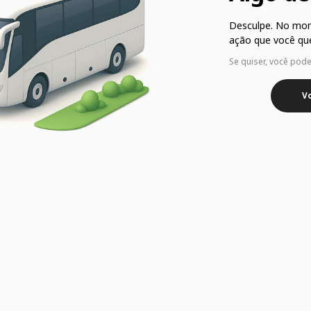
Desculpe. No mo
ação que você que
Se quiser, você pod
Vo