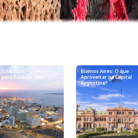
 Este: Guia
Buenos Aires: O que
 para Passear Mais
Aproveitar na Capital
Argentina?