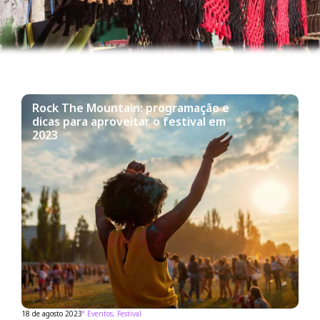
Rock The Mountain: programação e
dicas para aproveitar o festival em
2023
18 de agosto 2023
°
Eventos
,
Festival