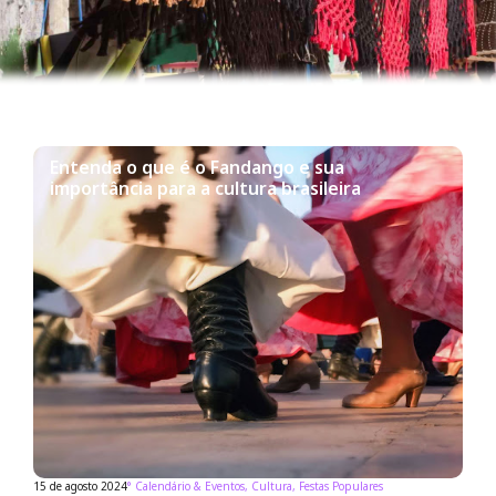
Entenda o que é o Fandango e sua
importância para a cultura brasileira
15 de agosto 2024
°
Calendário & Eventos
,
Cultura
,
Festas Populares