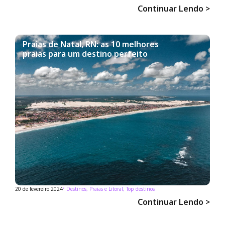
Continuar Lendo >
Praias de Natal, RN: as 10 melhores
praias para um destino perfeito
20 de fevereiro 2024
°
Destinos
,
Praias e Litoral
,
Top destinos
Continuar Lendo >