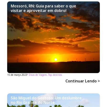
Mossoró, RN: Guia para saber o que
visitar e aproveitar em dobro!
15 de março 2023
°
Dicas de Viagem
,
Top destinos
Continuar Lendo >
São Miguel do Gostoso: Um deslumbre
no Rio Grande do Norte