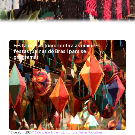
Festa de São João: confira as maiores
festas juninas do Brasil para se
programar
16 de abril 2024
°
Calendário & Eventos
,
Cultura
,
Festas Populares