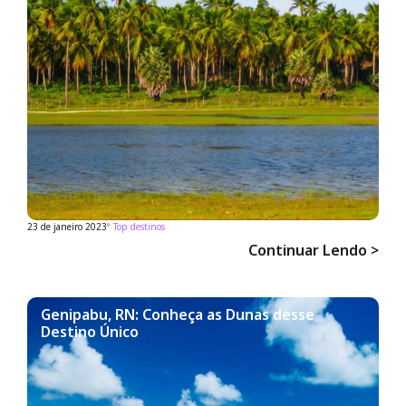
23 de janeiro 2023
°
Top destinos
Continuar Lendo >
Genipabu, RN: Conheça as Dunas desse
Destino Único