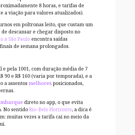
proximadamente 8 horas, e tarifas de
e a viação para valores atualizados).
urnos em poltronas leito, que custam um
de descansar e chegar disposto no
o a São Paulo
encontra saídas
 finais de semana prolongados.
il e pela 1001, com duração média de 7
R$ 90 e R$ 160 (varia por temporada), e a
o a assentos
melhores
posicionados,
pernas.
embarque
direto no app, o que evita
a. No sentido
Rio–Belo Horizonte
, a dica é
m: muitas vezes a tarifa cai no meio da
ui.