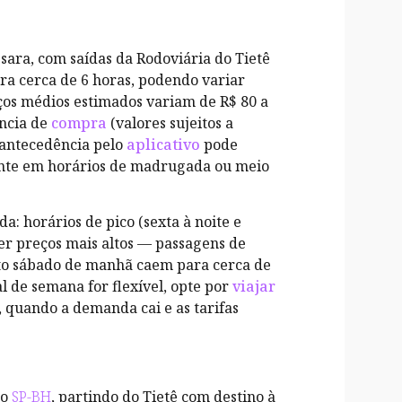
sara, com saídas da Rodoviária do Tietê
ra cerca de 6 horas, podendo variar
ços médios estimados variam de R$ 80 a
ência de
compra
(valores sujeitos a
 antecedência pelo
aplicativo
pode
mente em horários de madrugada ou meio
da: horários de pico (sexta à noite e
er preços mais altos — passagens de
nto sábado de manhã caem para cerca de
nal de semana for flexível, opte por
viajar
, quando a demanda cai e as tarifas
ho
SP-BH
, partindo do Tietê com destino à