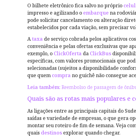
O bilhete eletrônico fica salvo no próprio
celu
impresso e agilizando o
embarque
na rodoviár
pode solicitar cancelamento ou alteração diret
estabelecidos por cada viação, sem precisar vo
A
taxa
de serviço cobrada pelos aplicativos c
conveniência e pelas ofertas exclusivas que a
exemplo, o
ClickOferta
da
ClickBus
disponibil
específicas, com valores promocionais que po
selecionadas (sujeitos a disponibilidade conf
que quem
compra
no guichê não consegue ace
Leia também:
Reembolso de passagem de ônibu
Quais são as rotas mais populares e
As ligações entre as principais capitais do Sud
saídas e variedade de empresas, o que gera o
montar seu roteiro de fim de semana. Veja co
quais
destinos
explorar quando chegar.