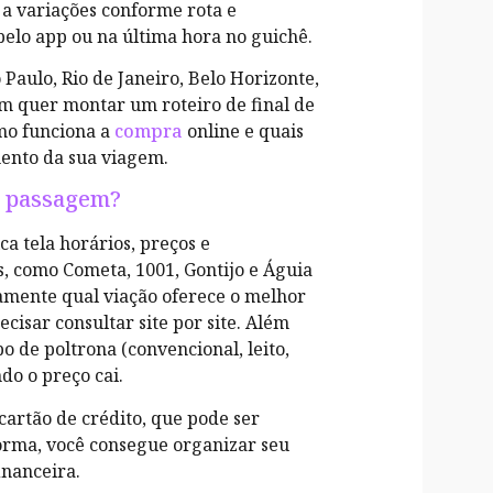
 a variações conforme rota e
lo app ou na última hora no guichê.
 Paulo, Rio de Janeiro, Belo Horizonte,
em quer montar um roteiro de final de
mo funciona a
compra
online e quais
mento da sua viagem.
r passagem?
a tela horários, preços e
s, como Cometa, 1001, Gontijo e Águia
amente qual viação oferece o melhor
cisar consultar site por site. Além
po de poltrona (convencional, leito,
do o preço cai.
cartão de crédito, que pode ser
orma, você consegue organizar seu
inanceira.