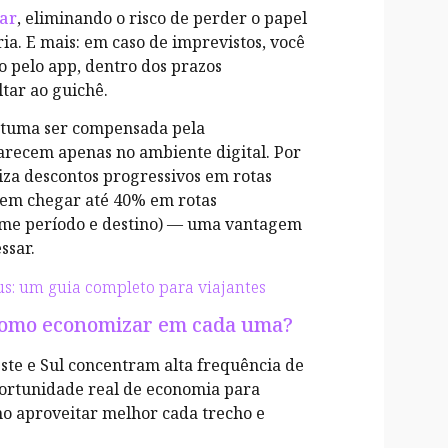
lar
, eliminando o risco de perder o papel
ia. E mais: em caso de imprevistos, você
o pelo app, dentro dos prazos
ltar ao guichê.
ostuma ser compensada pela
parecem apenas no ambiente digital. Por
iza descontos progressivos em rotas
dem chegar até 40% em rotas
orme período e destino) — uma vantagem
ssar.
s: um guia completo para viajantes
 como economizar em cada uma?
este e Sul concentram alta frequência de
portunidade real de economia para
mo aproveitar melhor cada trecho e