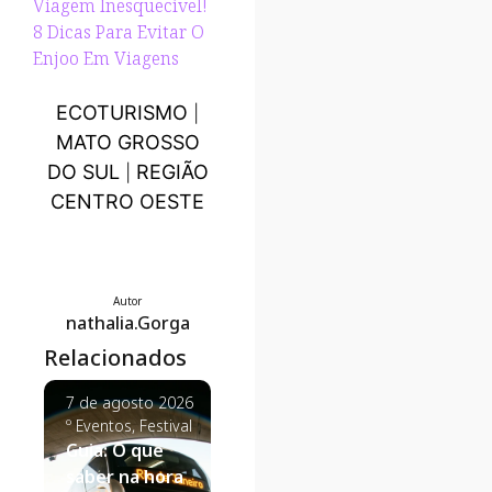
Viagem Inesquecível!
8 Dicas Para Evitar O
Enjoo Em Viagens
ECOTURISMO
|
MATO GROSSO
DO SUL
REGIÃO
|
CENTRO OESTE
Autor
nathalia.Gorga
Relacionados
7 de agosto 2026
7 de agosto 2026
7 de agosto
º
Eventos
,
Festival
º
Estilo de Viagem
,
º
Click Econ
Guia: O que
Viagem de Casal
Dicas de Vi
Destinos de
Passagens
saber na hora