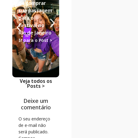
Fim de
Aéreas vs.
de comprar
Semana para
Ônibus:
sua passagem
Casal: Guia de
análise de
para o
Viagem de
descontos
festival no
Ônibus
como a
Rio de Janeiro
ClickBus
Ir para o Post >
Ir para o Post >
lidera na
economia
Ir para o Po
Veja todos os
Posts >
Deixe um
comentário
O seu endereço
de e-mail não
será publicado.