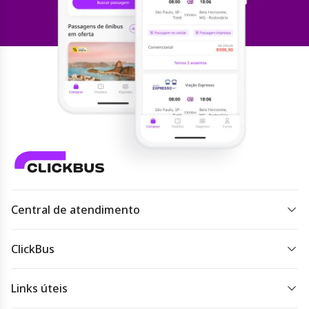
Central de atendimento
Todos os dias 07h às 22h.
ClickBus
Acessar
atendimento
Sobre a ClickBus
Links úteis
Imprensa
Destinos