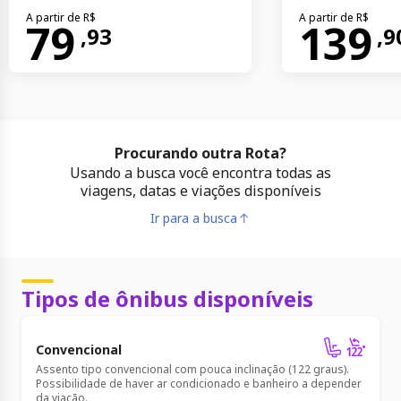
A partir de R$
A partir de R$
79
139
,
93
,
9
Procurando outra Rota?
Usando a busca você encontra todas as
viagens, datas e viações disponíveis
Ir para a busca
Tipos de ônibus disponíveis
Convencional
Assento tipo convencional com pouca inclinação (122 graus).
Possibilidade de haver ar condicionado e banheiro a depender
da viação.