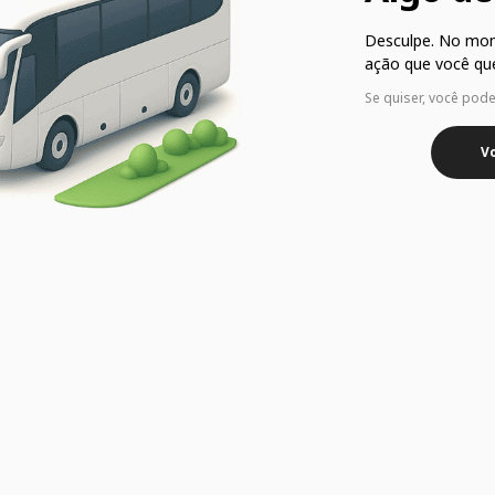
Desculpe. No mo
ação que você que
Se quiser, você pod
Vo