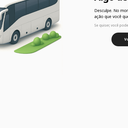
Desculpe. No mo
ação que você que
Se quiser, você pod
Vo