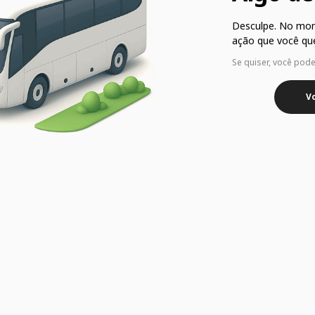
Desculpe. No mo
ação que você que
Se quiser, você pod
Vo