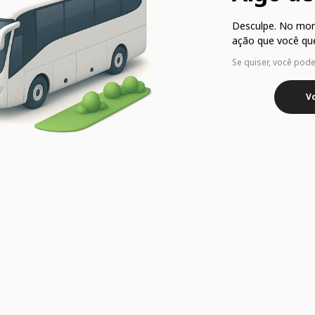
Desculpe. No mo
ação que você que
Se quiser, você pod
Vo