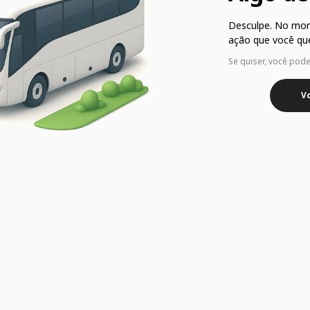
Desculpe. No mo
ação que você que
Se quiser, você pod
Vo