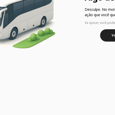
Desculpe. No mo
ação que você que
Se quiser, você pod
Vo