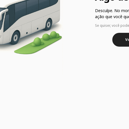
Desculpe. No mo
ação que você que
Se quiser, você pod
Vo