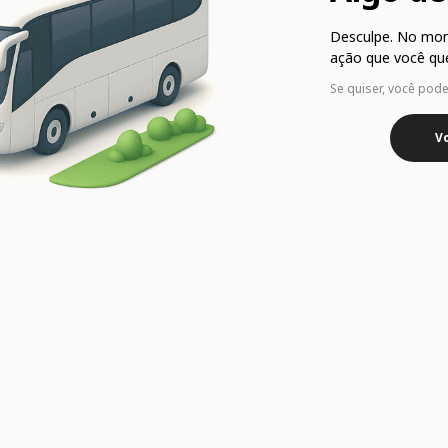
Desculpe. No mo
ação que você que
Se quiser, você pod
Vo