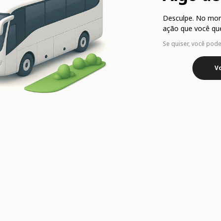
Desculpe. No mo
ação que você que
Se quiser, você pod
Vo