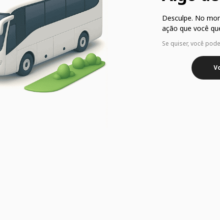
Desculpe. No mo
ação que você que
Se quiser, você pod
Vo