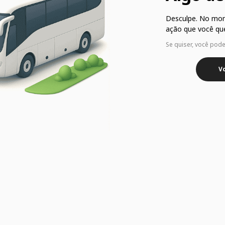
Desculpe. No mo
ação que você que
Se quiser, você pod
Vo