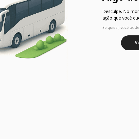
Desculpe. No mo
ação que você que
Se quiser, você pod
Vo