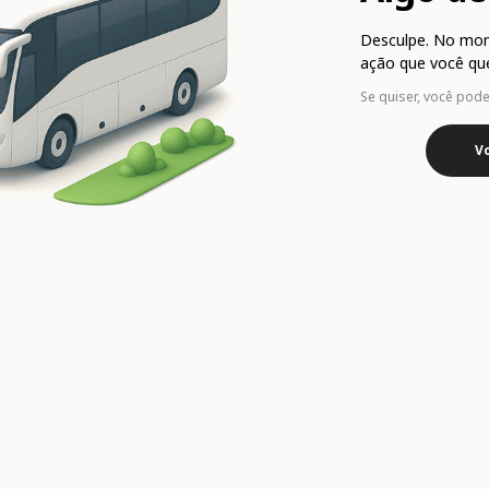
Desculpe. No mo
ação que você que
Se quiser, você pod
Vo