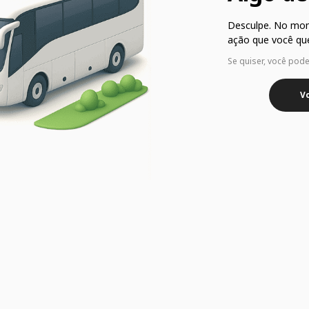
Desculpe. No mo
ação que você que
Se quiser, você pod
Vo