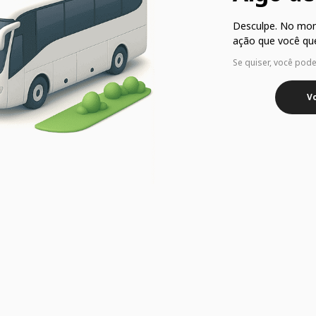
Desculpe. No mo
ação que você que
Se quiser, você pod
Vo