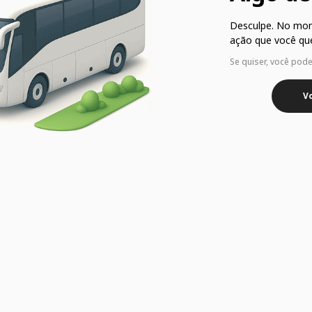
Desculpe. No mo
ação que você que
Se quiser, você pod
Vo