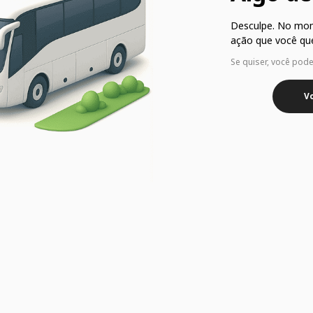
Desculpe. No mo
ação que você que
Se quiser, você pod
Vo