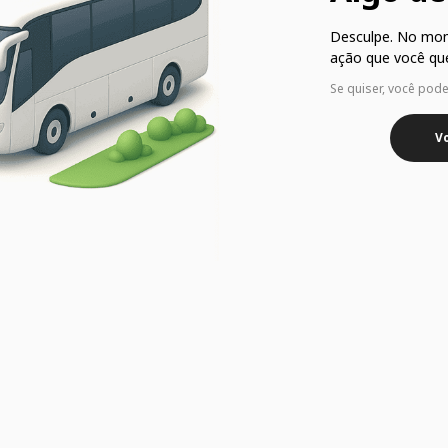
Desculpe. No mo
ação que você que
Se quiser, você pod
Vo