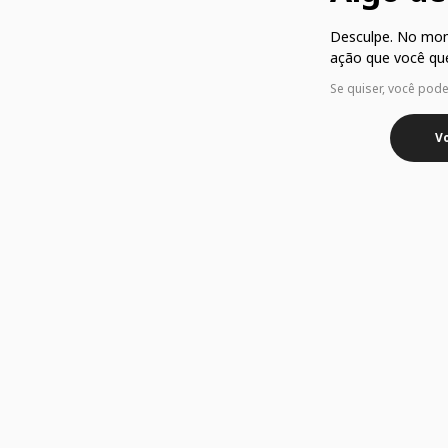
Desculpe. No mo
ação que você que
Se quiser, você pod
Vo