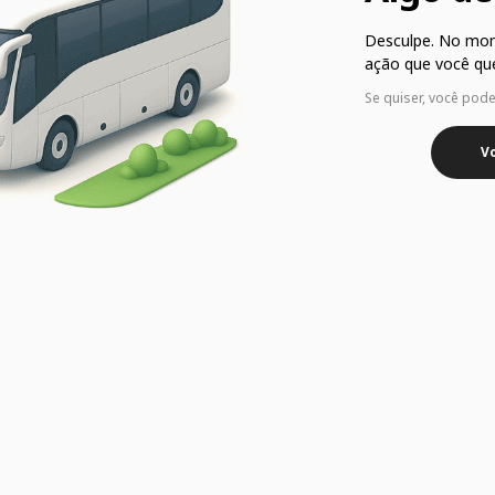
Desculpe. No mo
ação que você que
Se quiser, você pod
Vo