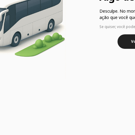
Desculpe. No mo
ação que você que
Se quiser, você pod
Vo