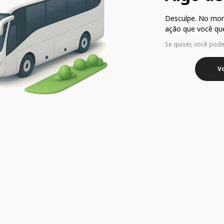
Desculpe. No mo
ação que você que
Se quiser, você pod
Vo