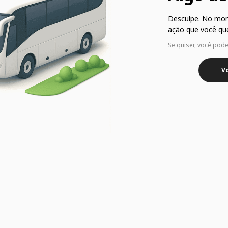
Desculpe. No mo
ação que você que
Se quiser, você pod
Vo