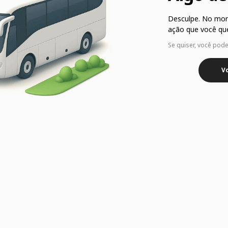
Desculpe. No mo
ação que você que
Se quiser, você pod
Vo