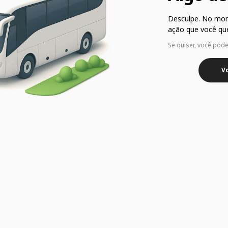
Desculpe. No mo
ação que você que
Se quiser, você pod
Vo