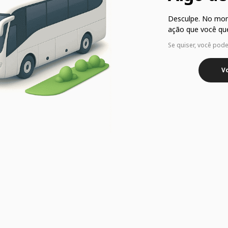
Desculpe. No mo
ação que você que
Se quiser, você pod
Vo